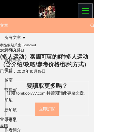
文章
所有文章
泰酷假期关生 Tomcool
所有文章
2021年5月25日
(多人运动）泰國可玩的8种多人运动
會員專享
（含介绍/攻略/參考价格/预约方式）
泰國
已更新：
2021年10月19日
越南
要讀取更多嗎？
菲律賓
訂閱 tomkool777.com 持續閱讀此專屬文章。
印尼
立即訂閱
新加坡
會員專享
中港澳
泰國
作者簡介