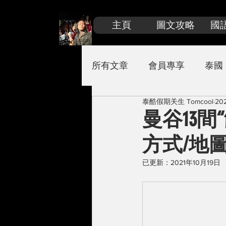
主頁
圖文攻略
國
所有文章
會員專享
泰國
泰酷假期关生 Tomcool
20
關生嚴選
柬埔寨
马
曼谷13間
方式/地
已更新：
2021年10月19日