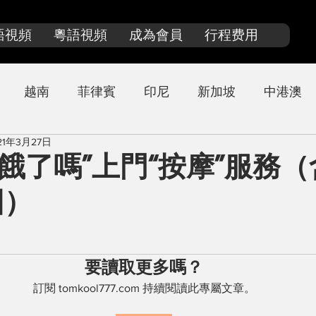
語視頻
粵語視頻
成為會員
行程费用
越南
菲律賓
印尼
新加坡
中港澳
21年3月27日
来西亚
泰國探店
日本
“餓了嗎”上門“按摩”服務
圖）
要讀取更多嗎？
訂閱 tomkool777.com 持續閱讀此專屬文章。