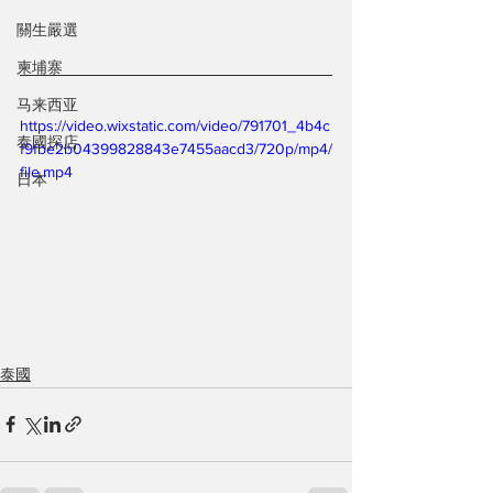
關生嚴選
柬埔寨
马来西亚
https://video.wixstatic.com/video/791701_4b4c
泰國探店
f9fbe2b04399828843e7455aacd3/720p/mp4/
file.mp4
日本
泰國