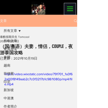
文章
所有文章
泰酷假期关生 Tomcool
所有文章
2020年9月11日
（国/粵语）夫妻，情侣，COUPLE，夜
會員專享
游泰国攻略
泰國
已更新：
2021年10月19日
越南
菲律賓
https://video.wixstatic.com/video/791701_1a3f6
2a00f8149aab2c7c0f3217b1c98/1080p/mp4/fil
印尼
e.mp4
新加坡
中港澳
作者簡介