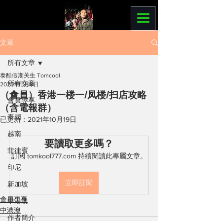
文章
所有文章
泰酷假期关生 Tomcool
所有文章
2020年11月8日
（會員）香港一楼一/凤楼/扫店攻略
會員專享
（含電報群）
泰國
已更新：
2021年10月19日
越南
要讀取更多嗎？
菲律賓
訂閱 tomkool777.com 持續閱讀此專屬文章。
印尼
立即訂閱
新加坡
會員專享
中港澳
中港澳
作者簡介