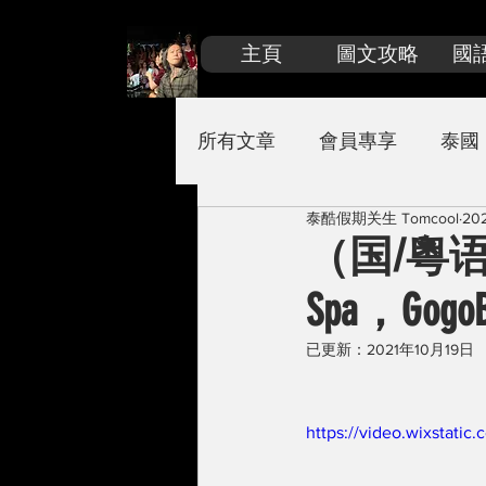
主頁
圖文攻略
國
所有文章
會員專享
泰國
泰酷假期关生 Tomcool
20
關生嚴選
柬埔寨
马
（国/粵语
Spa，GogoB
已更新：
2021年10月19日
https://video.wixstat