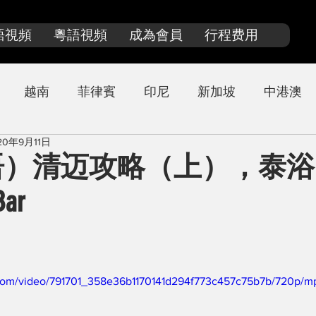
語視頻
粵語視頻
成為會員
行程费用
越南
菲律賓
印尼
新加坡
中港澳
20年9月11日
来西亚
泰國探店
日本
）清迈攻略（上），泰浴，St
ar
ic.com/video/791701_358e36b1170141d294f773c457c75b7b/720p/m