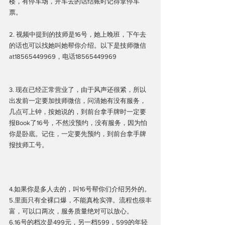
楼，有停车场，开车去的话结账时记得拿停车
票。
2. 视频中提到的技师是16号，她上晚班，下午去
的话也可以找她叫她帮你介绍。以下是技师微信
at18565449969，电话18565449969
3. 现在已经正常营业了，由于风声还很紧，所以
出发前一定要加技师微信，问清她有没有服务，
几点可上钟，按她说的，到前台拿手牌时一定要
报Book了16号，不然没预约，没有服务，因为怕
你是卧底。记住，一定要先预约，到前台拿手牌
报技师工号。
4.如果你是多人去的，叫16号帮你们介绍另外的。
5.里面只有全裸口爆，不能真枪实弹。流程也很丰
富，可以口两次，服务质量绝对可以放心。
6.16号的档次是499元，另一档599，599的年轻