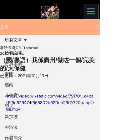
文章
所有文章
泰酷假期关生 Tomcool
所有文章
2020年9月11日
（國/粵語）我係廣州/做咗一個/完美
會員專享
的/大保健
泰國
已更新：
2021年10月19日
越南
菲律賓
https://video.wixstatic.com/video/791701_c4ba
c6f9e629474f965802b920eb29f2/720p/mp4/
印尼
file.mp4
新加坡
中港澳
作者簡介