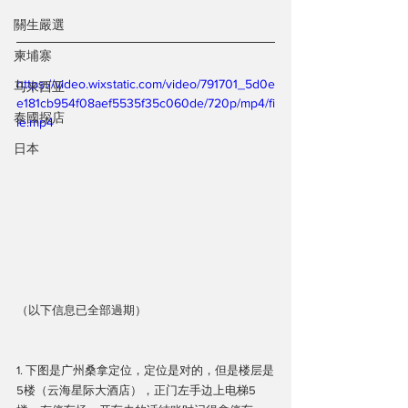
關生嚴選
柬埔寨
https://video.wixstatic.com/video/791701_5d0e
马来西亚
e181cb954f08aef5535f35c060de/720p/mp4/fi
泰國探店
le.mp4
日本
（以下信息已全部過期）
1. 下图是广州桑拿定位，定位是对的，但是楼层是
5楼（云海星际大酒店），正门左手边上电梯5