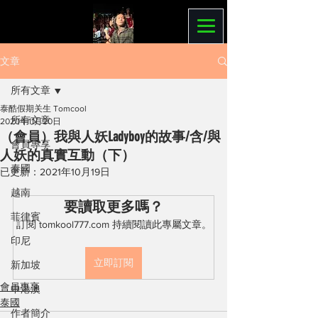
文章
所有文章
泰酷假期关生 Tomcool
所有文章
2020年11月20日
（會員）我與人妖Ladyboy的故事/含/與
會員專享
人妖的真實互動（下）
泰國
已更新：
2021年10月19日
越南
要讀取更多嗎？
菲律賓
訂閱 tomkool777.com 持續閱讀此專屬文章。
印尼
立即訂閱
新加坡
會員專享
中港澳
泰國
作者簡介