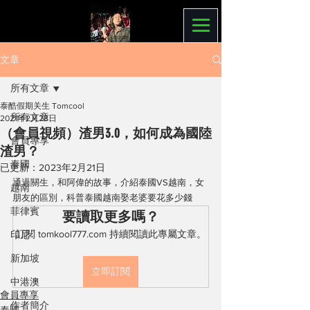
文章
所有文章
泰酷假期关生 Tomcool
所有文章
2021年2月28日
（會員視頻）渣男3.0，如何成為國陸
會員專享
渣男？
泰國
已更新：
2023年2月21日
通過關生，和阿偉的故事，介紹泰國VS越南，女
越南
朋友的區別，科普泰國越南娶老婆要花多少錢
菲律賓
要讀取更多嗎？
訂閱 tomkool777.com 持續閱讀此專屬文章。
印尼
新加坡
立即訂閱
中港澳
會員專享
作者簡介