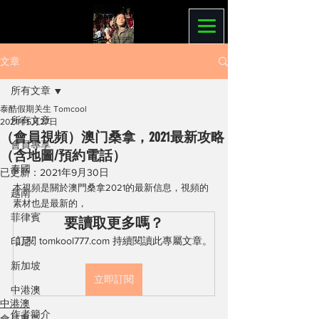
文章
所有文章
泰酷假期关生 Tomcool
所有文章
2021年5月27日
（會員視頻）澳门桑拿，2021最新攻略
會員專享
（含地圖/預約電話）
泰國
已更新：
2021年9月30日
本視頻是關於澳門桑拿2021的最新信息，視頻的
越南
素材也是最新的，
菲律賓
要讀取更多嗎？
訂閱 tomkool777.com 持續閱讀此專屬文章。
印尼
新加坡
立即訂閱
中港澳
中港澳
作者簡介