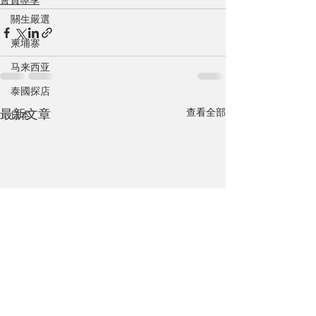
會員專享
關生嚴選
柬埔寨
马来西亚
泰國探店
查看全部
最新文章
日本