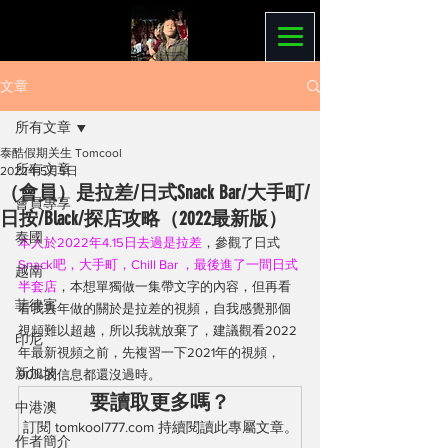
文章
所有文章
泰酷假期关生 Tomcool
所有文章
2022年5月5日
（會員）是拉差/日式Snack Bar/大手町/
會員專享
日按/Black/探店攻略（2022最新版）
泰國
本人於2022年4.15日去過是拉差
，參觀了日式
Snack吧，大手町，Chill Bar ，最後進了一間日式
越南
半套店
，本想單獨做一集帶文字的內容，但再看
菲律賓
看我去年做的關於是拉差的視頻，自我感覺那個
視頻難以超越，所以我就放棄了，建議觀看2022
印尼
年最新視頻之前，先複習一下2021年的視頻，
新加坡
90%的信息都還沒過時。
要讀取更多嗎？
中港澳
訂閱 tomkool777.com 持續閱讀此專屬文章。
作者簡介