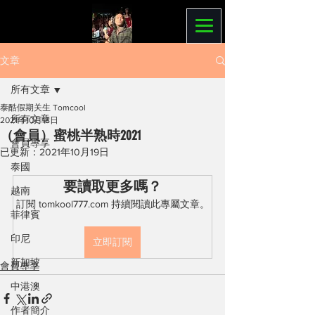
文章
所有文章
泰酷假期关生 Tomcool
所有文章
2021年10月18日
（會員）蜜桃半熟時2021
會員專享
已更新：
2021年10月19日
泰國
要讀取更多嗎？
越南
訂閱 tomkool777.com 持續閱讀此專屬文章。
菲律賓
印尼
立即訂閱
新加坡
會員專享
中港澳
作者簡介