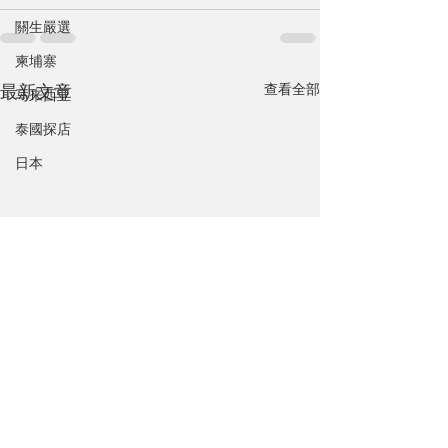
關生嚴選
柬埔寨
查看全部
最新文章
马来西亚
泰國探店
日本