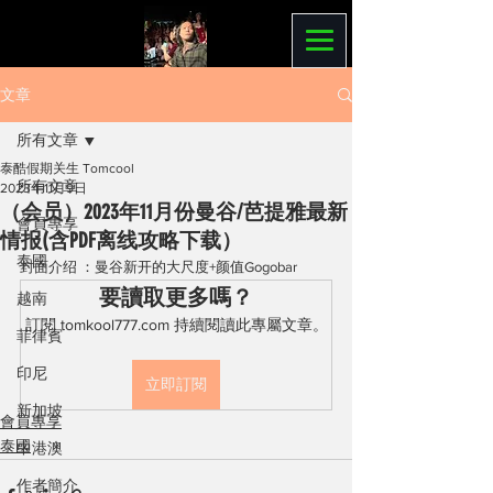
文章
所有文章
泰酷假期关生 Tomcool
所有文章
2023年11月9日
（会员）2023年11月份曼谷/芭提雅最新
會員專享
情报(含PDF离线攻略下载）
泰國
封面介绍 ：曼谷新开的大尺度+颜值Gogobar
要讀取更多嗎？
越南
訂閱 tomkool777.com 持續閱讀此專屬文章。
菲律賓
印尼
立即訂閱
新加坡
會員專享
泰國
中港澳
作者簡介