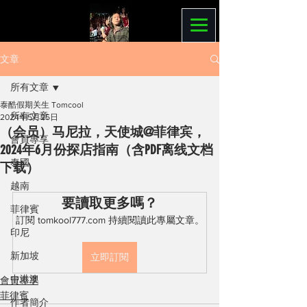
文章
所有文章
泰酷假期关生 Tomcool
所有文章
2024年5月25日
（会员）马尼拉，天使城@菲律宾，
會員專享
2024年6月份探店指南（含PDF离线文档
泰國
下载）
越南
要讀取更多嗎？
菲律賓
訂閱 tomkool777.com 持續閱讀此專屬文章。
印尼
新加坡
立即訂閱
中港澳
會員專享
菲律賓
作者簡介